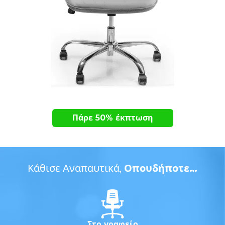
Πάρε 50% έκπτωση
Κάθισε Αναπαυτικά,
Οπουδήποτε…
Στο γραφείο