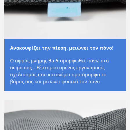
Ανακουφίζει την πίεση, μειώνει τον πόνο!
Ο αφρός μνήμης θα διαμορφωθεί πάνω στο
σώμα σας – Εξατομικευμένος εργονομικός
σχεδιασμός που κατανέμει ομοιόμορφα το
βάρος σας και μειώνει φυσικά τον πόνο.