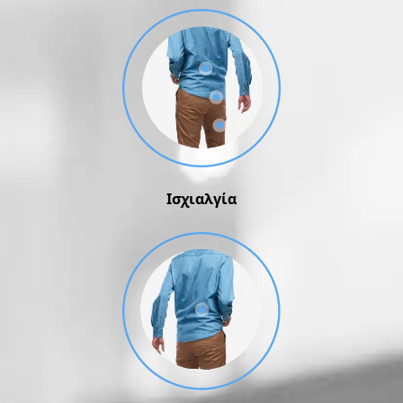
Ισχιαλγία