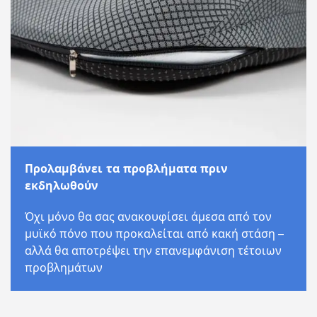
Προλαμβάνει τα προβλήματα πριν
εκδηλωθούν
Όχι μόνο θα σας ανακουφίσει άμεσα από τον
μυϊκό πόνο που προκαλείται από κακή στάση –
αλλά θα αποτρέψει την επανεμφάνιση τέτοιων
προβλημάτων