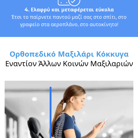
4. Ελαφρύ και μεταφέρεται εύκολα
Έτσι το παίρνετε παντού μαζί σας στο σπίτι, στο
γραφείο στα αεροπλάνο, στο αυτοκίνητο!
Ορθοπεδικό Μαξιλάρι Κόκκυγα
Εναντίον Άλλων Κοινών Μαξιλαριών